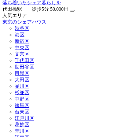
落ち着いたシェア暮らしを
代田橋駅 徒歩5分
50,000円
人気エリア
東京のシェアハウス
渋谷区
港区
新宿区
中央区
文京区
千代田区
世田谷区
目黒区
大田区
品川区
杉並区
中野区
練馬区
台東区
江戸川区
葛飾区
荒川区