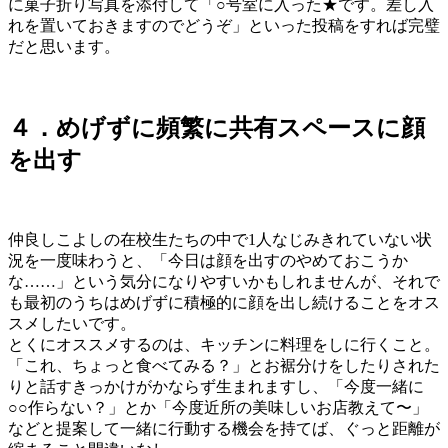
に菓子折り写真を添付して「○号室に入った★です。差し入
れを置いておきますのでどうぞ」といった投稿をすれば完璧
だと思います。
４．めげずに頻繁に共有スペースに顔
を出す
仲良しこよしの在校生たちの中で1人なじみきれていない状
況を一度味わうと、「今日は顔を出すのやめておこうか
な……」という気分になりやすいかもしれませんが、それで
も最初のうちはめげずに積極的に顔を出し続けることをオス
スメしたいです。
とくにオススメするのは、キッチンに料理をしに行くこと。
「これ、ちょっと食べてみる？」とお裾分けをしたりされた
りと話すきっかけがかならず生まれますし、「今度一緒に
○○作らない？」とか「今度近所の美味しいお店教えて〜」
などと提案して一緒に行動する機会を持てば、ぐっと距離が