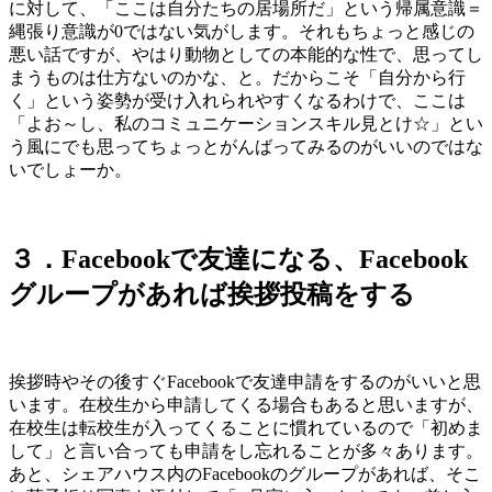
に対して、「ここは自分たちの居場所だ」という帰属意識＝
縄張り意識が0ではない気がします。それもちょっと感じの
悪い話ですが、やはり動物としての本能的な性で、思ってし
まうものは仕方ないのかな、と。だからこそ「自分から行
く」という姿勢が受け入れられやすくなるわけで、ここは
「よお～し、私のコミュニケーションスキル見とけ☆」とい
う風にでも思ってちょっとがんばってみるのがいいのではな
いでしょーか。
３．Facebookで友達になる、Facebook
グループがあれば挨拶投稿をする
挨拶時やその後すぐFacebookで友達申請をするのがいいと思
います。在校生から申請してくる場合もあると思いますが、
在校生は転校生が入ってくることに慣れているので「初めま
して」と言い合っても申請をし忘れることが多々あります。
あと、シェアハウス内のFacebookのグループがあれば、そこ