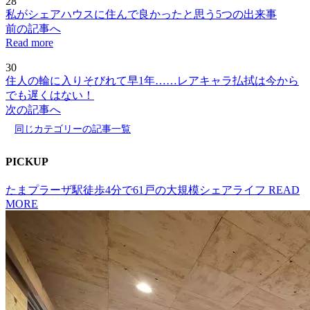
28
私がシェアハウスに住んで良かったと思う5つの出来事
前の記事へ
Read more
30
住人の輪に入りそびれて早1年……レアキャラ払拭は今から
でも遅くはない！
次の記事へ
同じカテゴリーの記事一覧
P
I
CKUP
たまプラーザ駅徒歩4分で61戸の大規模シェアライフ
READ
MORE