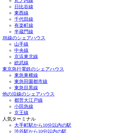
丸ノ内線
日比谷線
東西線
千代田線
有楽町線
半蔵門線
JR線のシェアハウス
山手線
中央線
京浜東北線
総武線
東京急行電鉄のシェアハウス
東急東横線
東急田園都市線
東急目黒線
他の沿線のシェアハウス
都営大江戸線
小田急線
京王線
人気ターミナル
大手町駅から10分以内の駅
渋谷駅から10分以内の駅