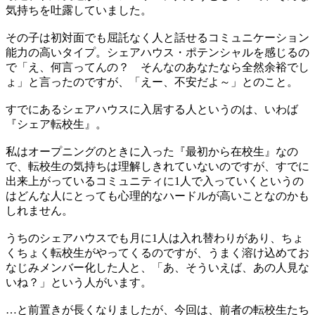
気持ちを吐露していました。
その子は初対面でも屈託なく人と話せるコミュニケーション
能力の高いタイプ。シェアハウス・ポテンシャルを感じるの
で「え、何言ってんの？ そんなのあなたなら全然余裕でし
ょ」と言ったのですが、「えー、不安だよ～」とのこと。
すでにあるシェアハウスに入居する人というのは、いわば
『シェア転校生』。
私はオープニングのときに入った『最初から在校生』なの
で、転校生の気持ちは理解しきれていないのですが、すでに
出来上がっているコミュニティに1人で入っていくというの
はどんな人にとっても心理的なハードルが高いことなのかも
しれません。
うちのシェアハウスでも月に1人は入れ替わりがあり、ちょ
くちょく転校生がやってくるのですが、うまく溶け込めてお
なじみメンバー化した人と、「あ、そういえば、あの人見な
いね？」という人がいます。
…と前置きが長くなりましたが、今回は、前者の転校生たち