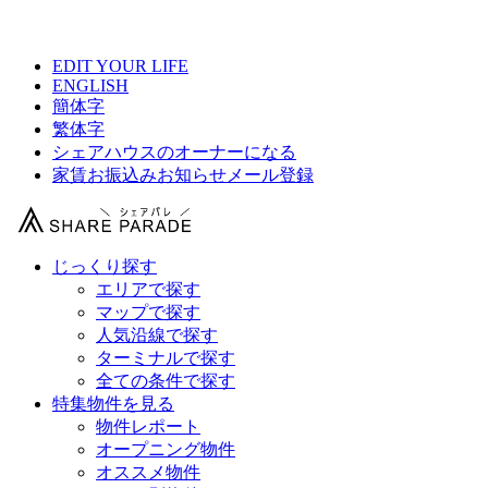
【 新宿駅近辺シェアハウス総合サイト 】
EDIT YOUR LIFE
ENGLISH
簡体字
繁体字
シェアハウスのオーナーになる
家賃お振込みお知らせメール登録
じっくり探す
エリアで探す
マップで探す
人気沿線で探す
ターミナルで探す
全ての条件で探す
特集物件を見る
物件レポート
オープニング物件
オススメ物件