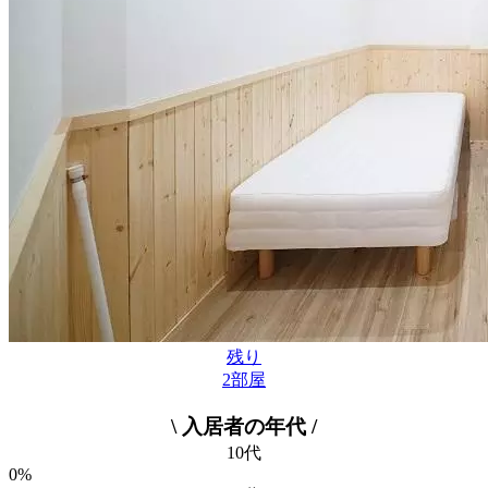
残り
2
部屋
\ 入居者の年代 /
10代
0%