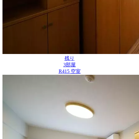
残り
3
部屋
R415 空室