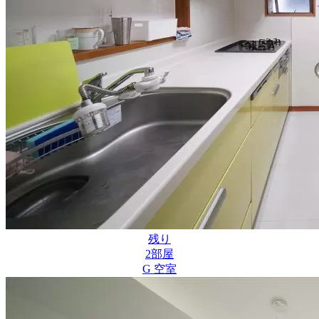
残り
2
部屋
G 空室