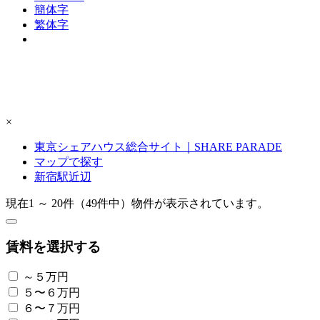
簡体字
繁体字
×
東京シェアハウス総合サイト｜SHARE PARADE
マップで探す
新宿駅近辺
現在
1 ～ 20
件（
49
件中）物件が表示されています。
賃料を選択する
～５万円
５〜６万円
６〜７万円