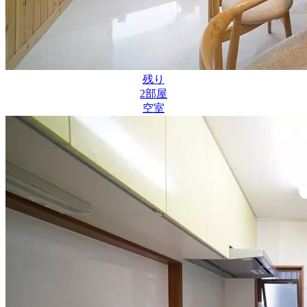
残り
2
部屋
空室