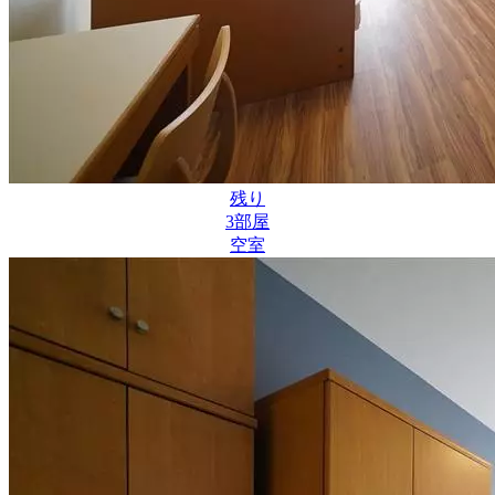
残り
3
部屋
空室