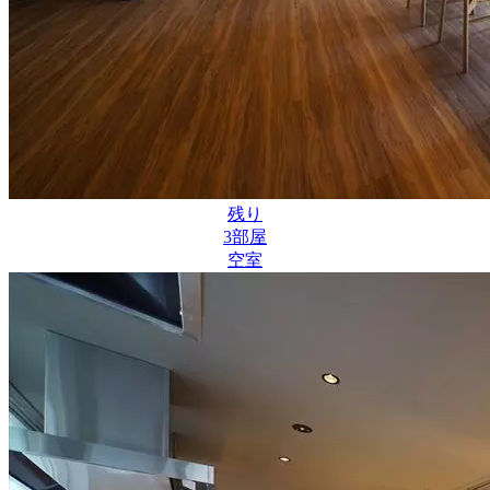
残り
3
部屋
空室