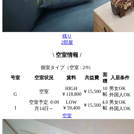
残り
2
部屋
\ 空室情報 /
個室タイプ
（空室 : 2/9）
面
号室
空室状況
賃料
共益費
入居条件
積
HIGH
10
男女OK
空室
￥15,500
G
￥118,800
帖
外国人OK
空室予定
※09
LOW
4.0
男女OK
￥15,500
I
￥59,400
帖
月14日～
外国人OK
空室