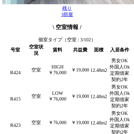
残り
3
部屋
\ 空室情報 /
個室タイプ
（空室 : 3/102）
空室状
号室
賃料
共益費
面積
入居条件
況
男女OK
HIGH
外国人Ok
空室
￥19,000
12.48m2
R424
￥76,000
定期借家
契約2年
男女OK
LOW
外国人Ok
空室
￥19,000
12.48m2
R415
￥76,000
定期借家
契約2年
男女OK
外国人Ok
空室
￥76,000
￥19,000
12.48m2
R423
定期借家
契約2年