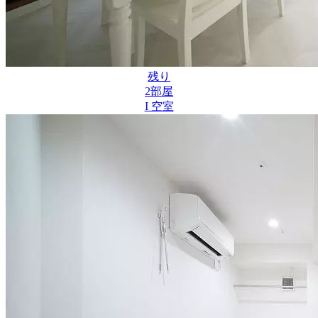
残り
2
部屋
I 空室