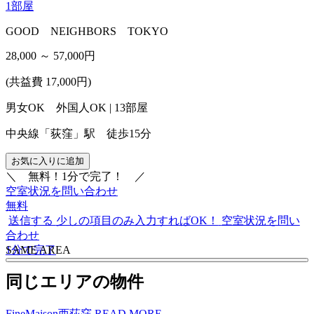
1
部屋
GOOD NEIGHBORS TOKYO
28,000 ～ 57,000
円
(共益費 17,000円)
男女OK 外国人OK | 13部屋
中央線「荻窪」駅 徒歩15分
お気に入りに追加
＼
無料！1分で完了！
／
空室状況を問い合わせ
無料
送信する
少しの項目のみ入力すればOK！
空室状況を問い
合わせ
1分で完了
S
A
ME AREA
同じエリアの物件
FineMaison西荻窪
READ MORE