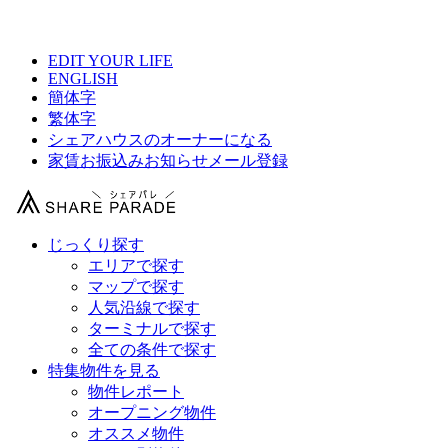
【 GOOD NEIGHBORS TOKYOの物件情報 】
EDIT YOUR LIFE
ENGLISH
簡体字
繁体字
シェアハウスのオーナーになる
家賃お振込みお知らせメール登録
じっくり探す
エリアで探す
マップで探す
人気沿線で探す
ターミナルで探す
全ての条件で探す
特集物件を見る
物件レポート
オープニング物件
オススメ物件