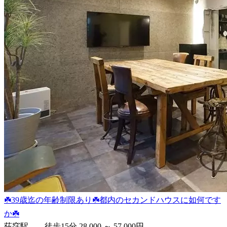
☘️39歳迄の年齢制限あり☘️都内のセカンドハウスに如何です
か☘️
荻窪駅 徒歩15分
28,000 ～ 57,000円