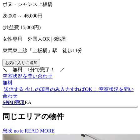
ボヌ・シャンス上板橋
28,000 ～ 46,000
円
(共益費 15,000円)
女性専用 外国人OK | 6部屋
東武東上線「上板橋」駅 徒歩11分
お気に入りに追加
＼
無料！1分で完了！
／
空室状況を問い合わせ
無料
送信する
少しの項目のみ入力すればOK！
空室状況を問い
合わせ
1分で完了
S
A
ME AREA
同じエリアの物件
息吹 no ie
READ MORE