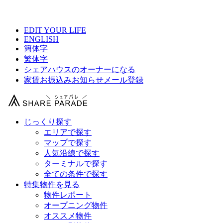
【 ボヌ・シャンス上板橋の物件情報 】
EDIT YOUR LIFE
ENGLISH
簡体字
繁体字
シェアハウスのオーナーになる
家賃お振込みお知らせメール登録
じっくり探す
エリアで探す
マップで探す
人気沿線で探す
ターミナルで探す
全ての条件で探す
特集物件を見る
物件レポート
オープニング物件
オススメ物件