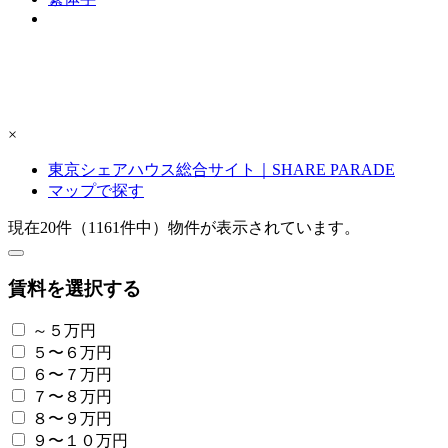
×
東京シェアハウス総合サイト｜SHARE PARADE
マップで探す
現在
20
件（
1161
件中）物件が表示されています。
賃料を選択する
～５万円
５〜６万円
６〜７万円
７〜８万円
８〜９万円
９〜１０万円