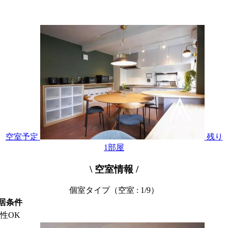
空室予定
残り
1
部屋
\ 空室情報 /
個室タイプ
（空室 : 1/9）
居条件
性OK