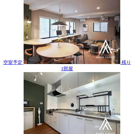
空室予定
残り
1
部屋