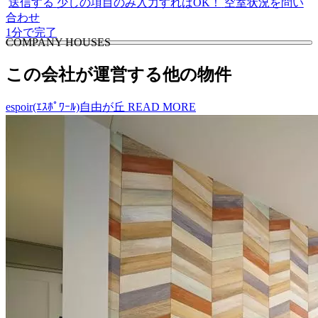
送信する
少しの項目のみ入力すればOK！
空室状況を問い
合わせ
1分で完了
C
O
MPANY HOUSES
この会社が運営する他の物件
espoir(ｴｽﾎﾟﾜｰﾙ)自由が丘
READ MORE