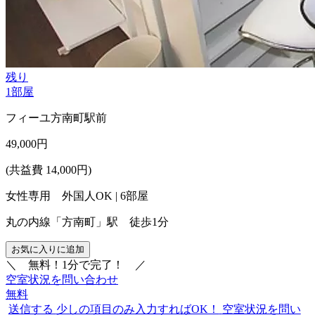
残り
1
部屋
フィーユ方南町駅前
49,000
円
(共益費 14,000円)
女性専用 外国人OK | 6部屋
丸の内線「方南町」駅 徒歩1分
お気に入りに追加
＼
無料！1分で完了！
／
空室状況を問い合わせ
無料
送信する
少しの項目のみ入力すればOK！
空室状況を問い