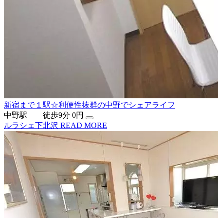
新宿まで１駅☆利便性抜群の中野でシェアライフ
中野駅 徒歩9分
0円
ルラシェ下北沢
READ MORE