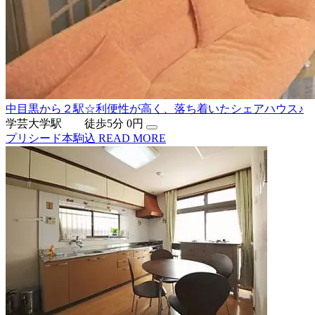
中目黒から２駅☆利便性が高く、落ち着いたシェアハウス♪
学芸大学駅 徒歩5分
0円
プリシード本駒込
READ MORE