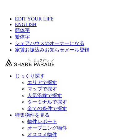
【 フィーユ方南町駅前の物件情報 】
EDIT YOUR LIFE
ENGLISH
簡体字
繁体字
シェアハウスのオーナーになる
家賃お振込みお知らせメール登録
じっくり探す
エリアで探す
マップで探す
人気沿線で探す
ターミナルで探す
全ての条件で探す
特集物件を見る
物件レポート
オープニング物件
オススメ物件