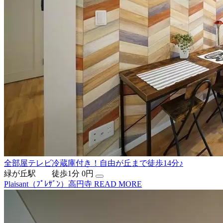
全部屋テレビ冷蔵庫付き！自由が丘まで徒歩14分♪
緑が丘駅 徒歩1分
0円
Plaisant（ﾌﾟﾚｻﾞﾝ）高円寺
READ MORE