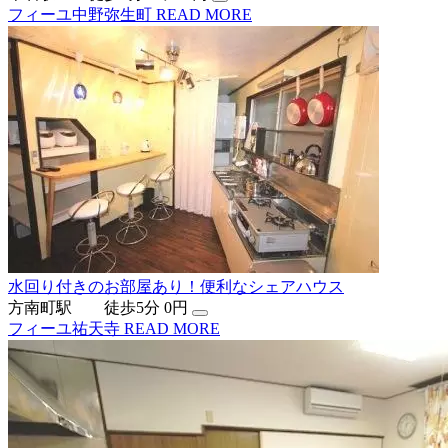
フィーユ中野弥生町
READ MORE
水回り付きのお部屋あり！便利なシェアハウス
方南町駅 徒歩5分
0円
フィーユ祐天寺
READ MORE