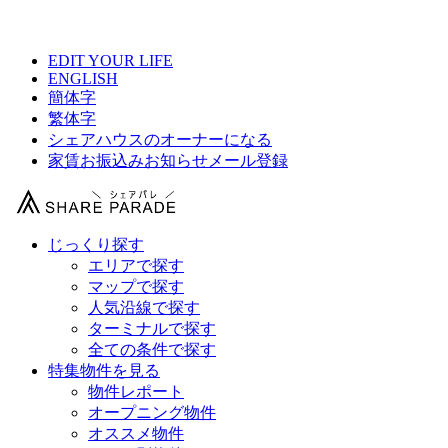
【 中野Northの物件情報 】
EDIT YOUR LIFE
ENGLISH
簡体字
繁体字
シェアハウスのオーナーになる
家賃お振込みお知らせメール登録
じっくり探す
エリアで探す
マップで探す
人気沿線で探す
ターミナルで探す
全ての条件で探す
特集物件を見る
物件レポート
オープニング物件
オススメ物件