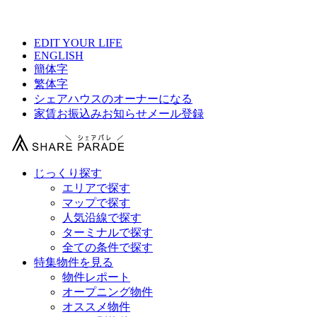
【 Fortuna戸越の物件情報 】
EDIT YOUR LIFE
ENGLISH
簡体字
繁体字
シェアハウスのオーナーになる
家賃お振込みお知らせメール登録
じっくり探す
エリアで探す
マップで探す
人気沿線で探す
ターミナルで探す
全ての条件で探す
特集物件を見る
物件レポート
オープニング物件
オススメ物件