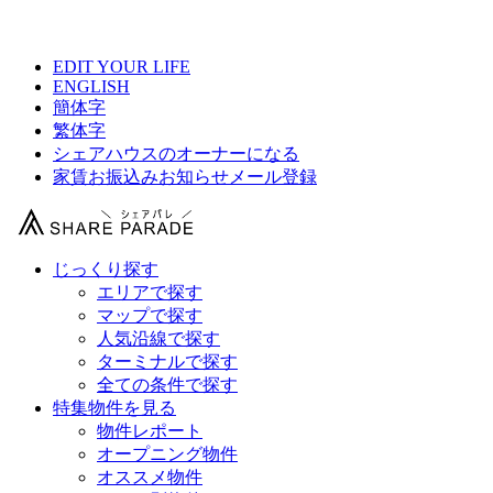
【 クレア三軒茶屋の物件情報 】
EDIT YOUR LIFE
ENGLISH
簡体字
繁体字
シェアハウスのオーナーになる
家賃お振込みお知らせメール登録
じっくり探す
エリアで探す
マップで探す
人気沿線で探す
ターミナルで探す
全ての条件で探す
特集物件を見る
物件レポート
オープニング物件
オススメ物件