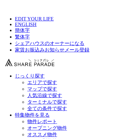
【 Fine世田谷尾山台の物件情報 】
EDIT YOUR LIFE
ENGLISH
簡体字
繁体字
シェアハウスのオーナーになる
家賃お振込みお知らせメール登録
じっくり探す
エリアで探す
マップで探す
人気沿線で探す
ターミナルで探す
全ての条件で探す
特集物件を見る
物件レポート
オープニング物件
オススメ物件