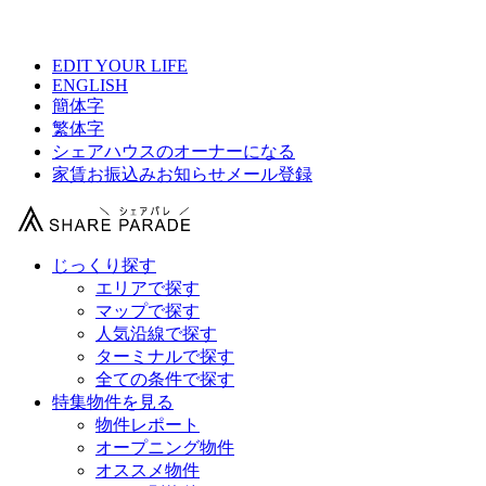
【 LAFESTA 多摩川chidoriの物件情報 】
EDIT YOUR LIFE
ENGLISH
簡体字
繁体字
シェアハウスのオーナーになる
家賃お振込みお知らせメール登録
じっくり探す
エリアで探す
マップで探す
人気沿線で探す
ターミナルで探す
全ての条件で探す
特集物件を見る
物件レポート
オープニング物件
オススメ物件