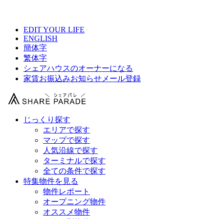
【 ニジノワムラ浅草の物件情報 】
EDIT YOUR LIFE
ENGLISH
簡体字
繁体字
シェアハウスのオーナーになる
家賃お振込みお知らせメール登録
じっくり探す
エリアで探す
マップで探す
人気沿線で探す
ターミナルで探す
全ての条件で探す
特集物件を見る
物件レポート
オープニング物件
オススメ物件