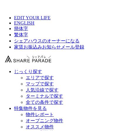
【 Couverture（クーベルチュール）錦糸町の物件情報 】
EDIT YOUR LIFE
ENGLISH
簡体字
繁体字
シェアハウスのオーナーになる
家賃お振込みお知らせメール登録
じっくり探す
エリアで探す
マップで探す
人気沿線で探す
ターミナルで探す
全ての条件で探す
特集物件を見る
物件レポート
オープニング物件
オススメ物件