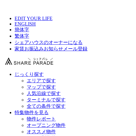
【 コミュニティーハウス北千住小菅の物件情報 】
EDIT YOUR LIFE
ENGLISH
簡体字
繁体字
シェアハウスのオーナーになる
家賃お振込みお知らせメール登録
じっくり探す
エリアで探す
マップで探す
人気沿線で探す
ターミナルで探す
全ての条件で探す
特集物件を見る
物件レポート
オープニング物件
オススメ物件