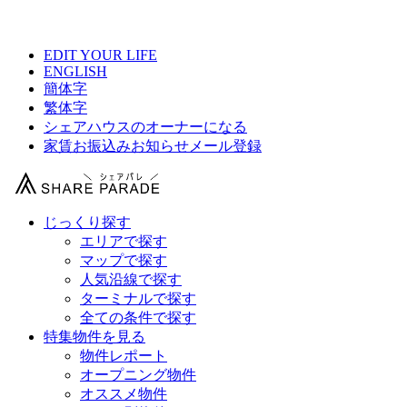
【 フェアハウス金町の物件情報 】
EDIT YOUR LIFE
ENGLISH
簡体字
繁体字
シェアハウスのオーナーになる
家賃お振込みお知らせメール登録
じっくり探す
エリアで探す
マップで探す
人気沿線で探す
ターミナルで探す
全ての条件で探す
特集物件を見る
物件レポート
オープニング物件
オススメ物件