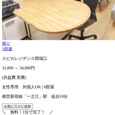
残り
1
部屋
スピカレジデンス西瑞江
31,800 ～ 34,800
円
(共益費 実費)
女性専用 外国人OK | 6部屋
都営新宿線「一之江」駅 徒歩10分
お気に入りに追加
＼
無料！1分で完了！
／