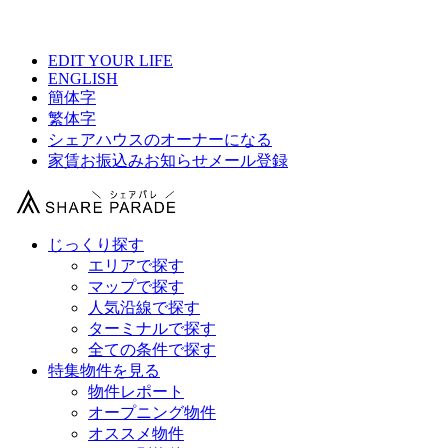
【 スピカレジデンス西瑞江の物件情報 】
EDIT YOUR LIFE
ENGLISH
簡体字
繁体字
シェアハウスのオーナーになる
家賃お振込みお知らせメール登録
じっくり探す
エリアで探す
マップで探す
人気沿線で探す
ターミナルで探す
全ての条件で探す
特集物件を見る
物件レポート
オープニング物件
オススメ物件