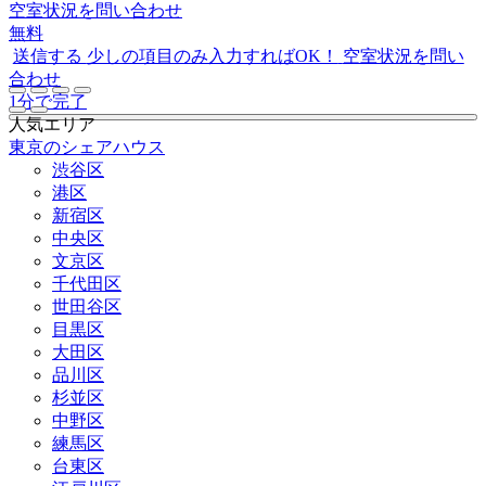
空室状況を問い合わせ
無料
送信する
少しの項目のみ入力すればOK！
空室状況を問い
合わせ
1分で完了
人気エリア
東京のシェアハウス
渋谷区
港区
新宿区
中央区
文京区
千代田区
世田谷区
目黒区
大田区
品川区
杉並区
中野区
練馬区
台東区