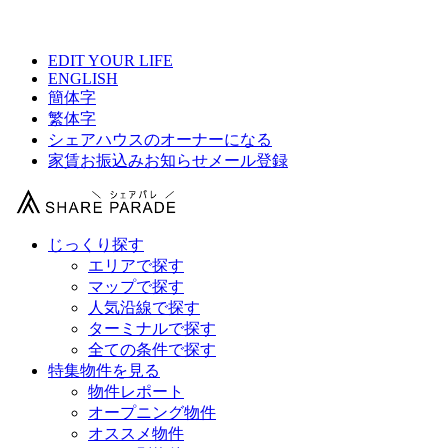
【 Yotsuya Baseの物件情報 】
EDIT YOUR LIFE
ENGLISH
簡体字
繁体字
シェアハウスのオーナーになる
家賃お振込みお知らせメール登録
じっくり探す
エリアで探す
マップで探す
人気沿線で探す
ターミナルで探す
全ての条件で探す
特集物件を見る
物件レポート
オープニング物件
オススメ物件