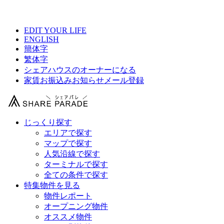
【 恵比寿三丁目の家の物件情報 】
EDIT YOUR LIFE
ENGLISH
簡体字
繁体字
シェアハウスのオーナーになる
家賃お振込みお知らせメール登録
じっくり探す
エリアで探す
マップで探す
人気沿線で探す
ターミナルで探す
全ての条件で探す
特集物件を見る
物件レポート
オープニング物件
オススメ物件