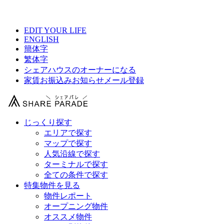
【 コミュニティーハウス西武池袋西東京ひばりが丘の物件情報 】
EDIT YOUR LIFE
ENGLISH
簡体字
繁体字
シェアハウスのオーナーになる
家賃お振込みお知らせメール登録
じっくり探す
エリアで探す
マップで探す
人気沿線で探す
ターミナルで探す
全ての条件で探す
特集物件を見る
物件レポート
オープニング物件
オススメ物件