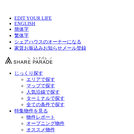
【 シェアプレイス調布多摩川の物件情報 】
EDIT YOUR LIFE
ENGLISH
簡体字
繁体字
シェアハウスのオーナーになる
家賃お振込みお知らせメール登録
じっくり探す
エリアで探す
マップで探す
人気沿線で探す
ターミナルで探す
全ての条件で探す
特集物件を見る
物件レポート
オープニング物件
オススメ物件