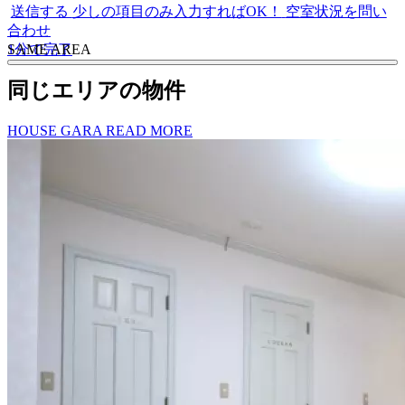
送信する
少しの項目のみ入力すればOK！
空室状況を問い
合わせ
1分で完了
S
A
ME AREA
同じエリアの物件
HOUSE GARA
READ MORE