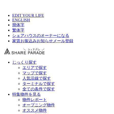
【 サーフィンシェアハウス「江ノ島・鵠沼」の物件情報 】
EDIT YOUR LIFE
ENGLISH
簡体字
繁体字
シェアハウスのオーナーになる
家賃お振込みお知らせメール登録
じっくり探す
エリアで探す
マップで探す
人気沿線で探す
ターミナルで探す
全ての条件で探す
特集物件を見る
物件レポート
オープニング物件
オススメ物件