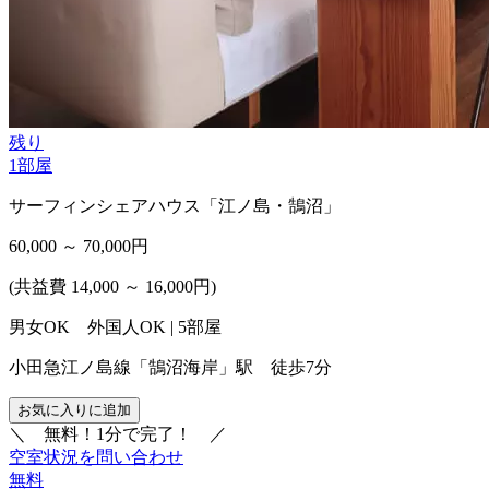
残り
1
部屋
サーフィンシェアハウス「江ノ島・鵠沼」
60,000 ～ 70,000
円
(共益費 14,000 ～ 16,000円)
男女OK 外国人OK | 5部屋
小田急江ノ島線「鵠沼海岸」駅 徒歩7分
お気に入りに追加
＼
無料！1分で完了！
／
空室状況を問い合わせ
無料