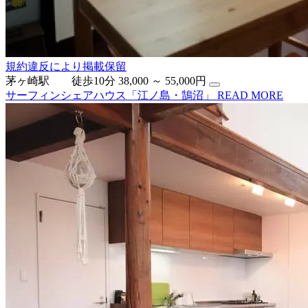
規約違反により掲載保留
茅ヶ崎駅 徒歩10分
38,000 ～ 55,000円
サーフィンシェアハウス「江ノ島・鵠沼」
READ MORE