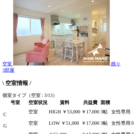
空室
残り
3
部屋
\ 空室情報 /
個室タイプ
（空室 : 3/13）
号室
空室状況
賃料
共益費
面積
空室
HIGH
￥53,000
￥17,000
3帖
女性専用
C
空室
LOW
￥51,000
￥17,000
3帖
女性専用
G