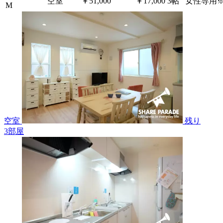
空室
￥51,000
￥17,000
3帖
女性専用
M
空室
残り
3
部屋