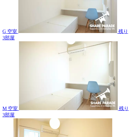
G 空室
残り
3
部屋
M 空室
残り
3
部屋