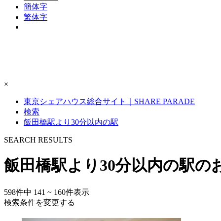
簡体字
繁体字
×
東京シェアハウス総合サイト｜SHARE PARADE
検索
飯田橋駅より30分以内の駅
S
E
ARCH RESULTS
飯田橋駅より30分以内の駅の
598
件中
141 ~ 160
件表示
検索条件を変更する