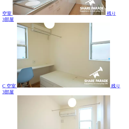
空室
残り
3
部屋
C 空室
残り
3
部屋