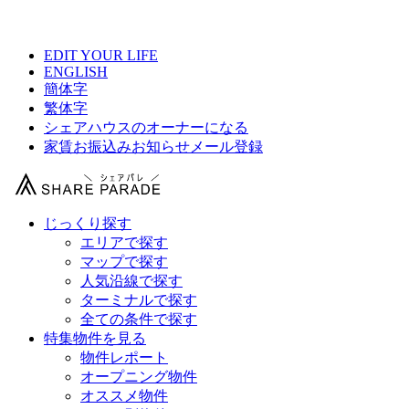
【 飯田橋駅より30分以内の駅シェアハウス総合サイト 】
EDIT YOUR LIFE
ENGLISH
簡体字
繁体字
シェアハウスのオーナーになる
家賃お振込みお知らせメール登録
じっくり探す
エリアで探す
マップで探す
人気沿線で探す
ターミナルで探す
全ての条件で探す
特集物件を見る
物件レポート
オープニング物件
オススメ物件