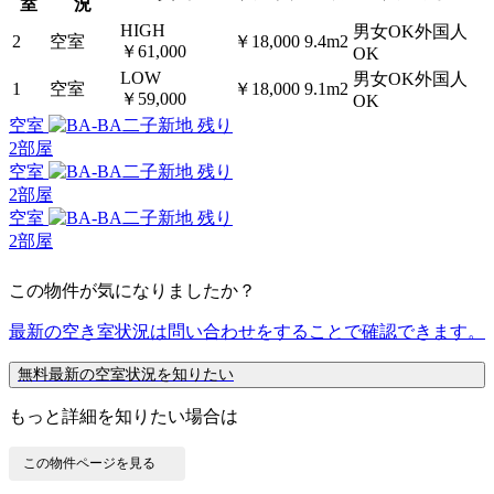
室
況
HIGH
男女OK外国人
2
空室
￥18,000
9.4m2
￥61,000
OK
LOW
男女OK外国人
1
空室
￥18,000
9.1m2
￥59,000
OK
空室
残り
2
部屋
空室
残り
2
部屋
空室
残り
2
部屋
この物件が気になりましたか？
最新の空き室状況は
問い合わせ
をすることで確認できます。
無料
最新の空室状況を知りたい
もっと詳細を知りたい場合は
この物件ページを見る