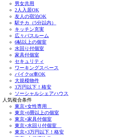
男女共用
2人入居OK
友人の宿泊OK
駅チカ（5分以内）
キッチン充実
広々バスルーム
6帖以上の個室
水回り付個室
家具付個室
セキュリティ
ワーキングスペース
バイクor車OK
大規模物件
3万円以下！格安
ソーシャルシェアハウス
人気複合条件
東京×女性専用
東京×6畳以上の個室
東京×家具付個室
東京×水回り付個室
東京×3万円以下！格安