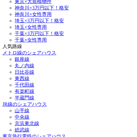
東京×大規模物件
神奈川×3万円以下！格安
神奈川×女性専用
埼玉×3万円以下！格安
埼玉×女性専用
千葉×3万円以下！格安
千葉×女性専用
人気路線
メトロ線のシェアハウス
銀座線
丸ノ内線
日比谷線
東西線
千代田線
有楽町線
半蔵門線
JR線のシェアハウス
山手線
中央線
京浜東北線
総武線
東京急行電鉄のシェアハウス