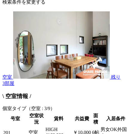
検索条件を変更する
空室
残り
3
部屋
\ 空室情報 /
個室タイプ
（空室 : 3/9）
空室状
面
号室
賃料
共益費
入居条件
況
積
HIGH
男女OK外国
空室
￥10,000
6帖
201