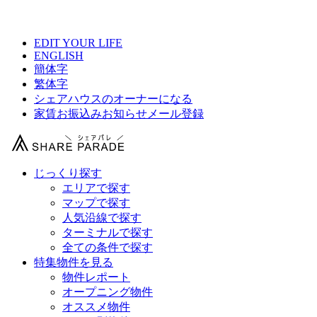
【 友人の宿泊OKシェアハウス総合サイト 】
EDIT YOUR LIFE
ENGLISH
簡体字
繁体字
シェアハウスのオーナーになる
家賃お振込みお知らせメール登録
じっくり探す
エリアで探す
マップで探す
人気沿線で探す
ターミナルで探す
全ての条件で探す
特集物件を見る
物件レポート
オープニング物件
オススメ物件