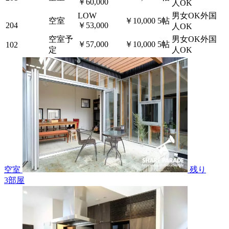
￥60,000
人OK
LOW
男女OK外国
空室
￥10,000
5帖
204
￥53,000
人OK
空室予
男女OK外国
￥57,000
￥10,000
5帖
102
定
人OK
空室
残り
3
部屋