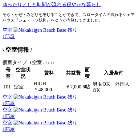
ゆったりとした時間が流れる穏やかな暮らし
そら・かぜ・みどりを感じることができて、スロータイムの流れるシェア
ハウス『シェ・トワ鶴川』をゆうが内覧してきました。
空室
残り
1
部屋
\ 空室情報 /
個室タイプ
（空室 : 1/5）
号
空室状
面
賃料
共益費
入居条件
室
況
積
HIGH
男女OK 外国人
101
空室
￥7,000
6帖
￥48,000
OK
空室
残り
1
部屋
空室
残り
1
部屋
空室
残り
1
部屋