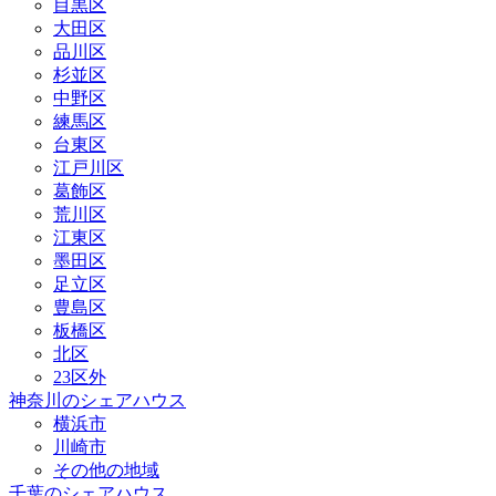
目黒区
大田区
品川区
杉並区
中野区
練馬区
台東区
江戸川区
葛飾区
荒川区
江東区
墨田区
足立区
豊島区
板橋区
北区
23区外
神奈川のシェアハウス
横浜市
川崎市
その他の地域
千葉のシェアハウス