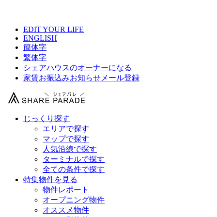
【 Finest蒲田の物件情報 】
EDIT YOUR LIFE
ENGLISH
簡体字
繁体字
シェアハウスのオーナーになる
家賃お振込みお知らせメール登録
じっくり探す
エリアで探す
マップで探す
人気沿線で探す
ターミナルで探す
全ての条件で探す
特集物件を見る
物件レポート
オープニング物件
オススメ物件