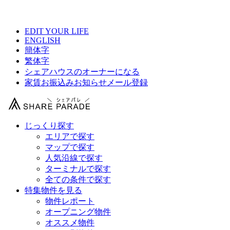
【 コレントハウス馬込の物件情報 】
EDIT YOUR LIFE
ENGLISH
簡体字
繁体字
シェアハウスのオーナーになる
家賃お振込みお知らせメール登録
じっくり探す
エリアで探す
マップで探す
人気沿線で探す
ターミナルで探す
全ての条件で探す
特集物件を見る
物件レポート
オープニング物件
オススメ物件