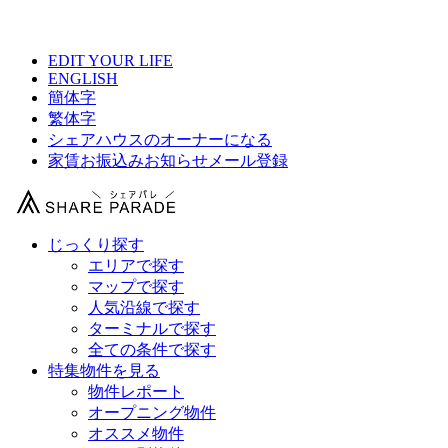
【 ディ・ゾンネ中目黒の物件情報 】
EDIT YOUR LIFE
ENGLISH
簡体字
繁体字
シェアハウスのオーナーになる
家賃お振込みお知らせメール登録
じっくり探す
エリアで探す
マップで探す
人気沿線で探す
ターミナルで探す
全ての条件で探す
特集物件を見る
物件レポート
オープニング物件
オススメ物件