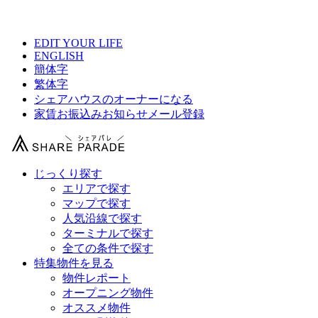
【 シェアヴィ 大山の物件情報 】
EDIT YOUR LIFE
ENGLISH
簡体字
繁体字
シェアハウスのオーナーになる
家賃お振込みお知らせメール登録
じっくり探す
エリアで探す
マップで探す
人気沿線で探す
ターミナルで探す
全ての条件で探す
特集物件を見る
物件レポート
オープニング物件
オススメ物件