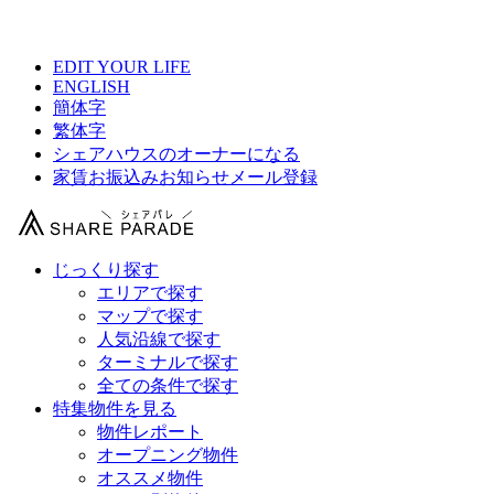
【 0番街 浅草橋（Little Japan）の物件情報 】
EDIT YOUR LIFE
ENGLISH
簡体字
繁体字
シェアハウスのオーナーになる
家賃お振込みお知らせメール登録
じっくり探す
エリアで探す
マップで探す
人気沿線で探す
ターミナルで探す
全ての条件で探す
特集物件を見る
物件レポート
オープニング物件
オススメ物件