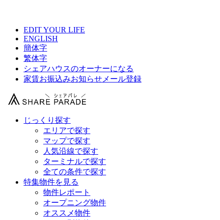
【 ドミンゴ綾瀬の物件情報 】
EDIT YOUR LIFE
ENGLISH
簡体字
繁体字
シェアハウスのオーナーになる
家賃お振込みお知らせメール登録
じっくり探す
エリアで探す
マップで探す
人気沿線で探す
ターミナルで探す
全ての条件で探す
特集物件を見る
物件レポート
オープニング物件
オススメ物件