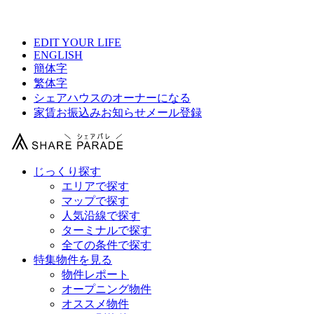
【 unito ebisuの物件情報 】
EDIT YOUR LIFE
ENGLISH
簡体字
繁体字
シェアハウスのオーナーになる
家賃お振込みお知らせメール登録
じっくり探す
エリアで探す
マップで探す
人気沿線で探す
ターミナルで探す
全ての条件で探す
特集物件を見る
物件レポート
オープニング物件
オススメ物件