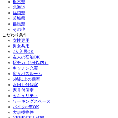
栃木県
北海道
福岡県
茨城県
群馬県
その他
こだわり条件
女性専用
男女共用
2人入居OK
友人の宿泊OK
駅チカ（5分以内）
キッチン充実
広々バスルーム
6帖以上の個室
水回り付個室
家具付個室
セキュリティ
ワーキングスペース
バイクor車OK
大規模物件
3万円以下！格安