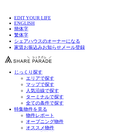
【 シェアティンク大宮Ⅱの物件情報 】
EDIT YOUR LIFE
ENGLISH
簡体字
繁体字
シェアハウスのオーナーになる
家賃お振込みお知らせメール登録
じっくり探す
エリアで探す
マップで探す
人気沿線で探す
ターミナルで探す
全ての条件で探す
特集物件を見る
物件レポート
オープニング物件
オススメ物件