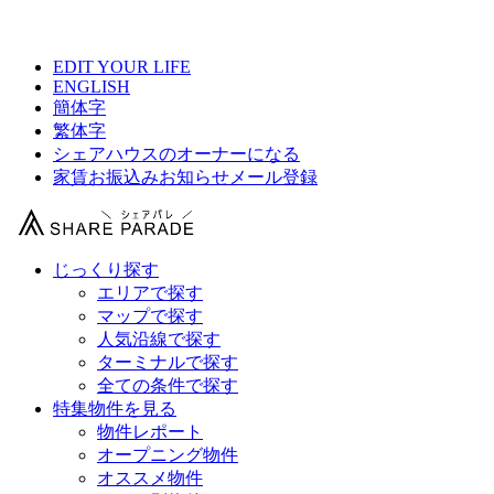
【 BONBON STAY OMIYAの物件情報 】
EDIT YOUR LIFE
ENGLISH
簡体字
繁体字
シェアハウスのオーナーになる
家賃お振込みお知らせメール登録
じっくり探す
エリアで探す
マップで探す
人気沿線で探す
ターミナルで探す
全ての条件で探す
特集物件を見る
物件レポート
オープニング物件
オススメ物件