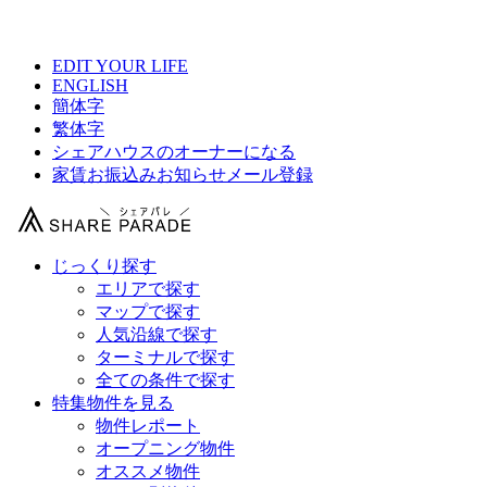
【 シェアハウスみなとみらいの物件情報 】
EDIT YOUR LIFE
ENGLISH
簡体字
繁体字
シェアハウスのオーナーになる
家賃お振込みお知らせメール登録
じっくり探す
エリアで探す
マップで探す
人気沿線で探す
ターミナルで探す
全ての条件で探す
特集物件を見る
物件レポート
オープニング物件
オススメ物件