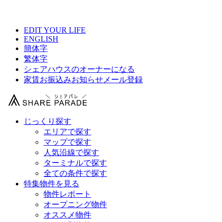
【 コミュニティーハウス横浜南太田の物件情報 】
EDIT YOUR LIFE
ENGLISH
簡体字
繁体字
シェアハウスのオーナーになる
家賃お振込みお知らせメール登録
じっくり探す
エリアで探す
マップで探す
人気沿線で探す
ターミナルで探す
全ての条件で探す
特集物件を見る
物件レポート
オープニング物件
オススメ物件