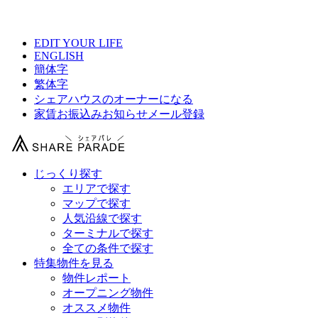
【 元住吉Breezeの物件情報 】
EDIT YOUR LIFE
ENGLISH
簡体字
繁体字
シェアハウスのオーナーになる
家賃お振込みお知らせメール登録
じっくり探す
エリアで探す
マップで探す
人気沿線で探す
ターミナルで探す
全ての条件で探す
特集物件を見る
物件レポート
オープニング物件
オススメ物件