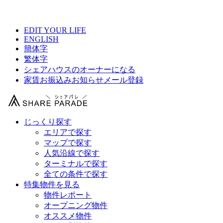
【 シェアハウス武蔵新城の物件情報 】
EDIT YOUR LIFE
ENGLISH
簡体字
繁体字
シェアハウスのオーナーになる
家賃お振込みお知らせメール登録
じっくり探す
エリアで探す
マップで探す
人気沿線で探す
ターミナルで探す
全ての条件で探す
特集物件を見る
物件レポート
オープニング物件
オススメ物件