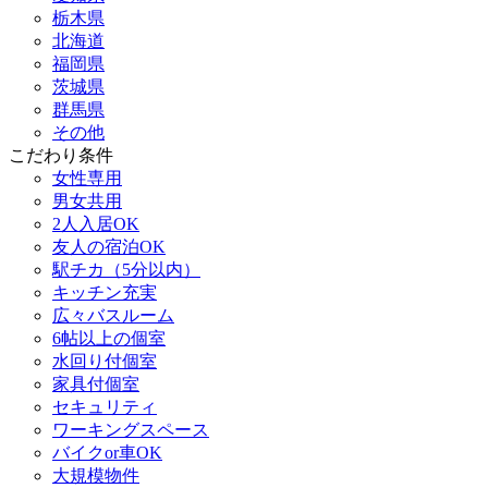
栃木県
北海道
福岡県
茨城県
群馬県
その他
こだわり条件
女性専用
男女共用
2人入居OK
友人の宿泊OK
駅チカ（5分以内）
キッチン充実
広々バスルーム
6帖以上の個室
水回り付個室
家具付個室
セキュリティ
ワーキングスペース
バイクor車OK
大規模物件