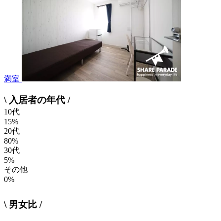
満室
\ 入居者の年代 /
10代
15%
20代
80%
30代
5%
その他
0%
\ 男女比 /