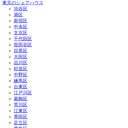
東京のシェアハウス
渋谷区
港区
新宿区
中央区
文京区
千代田区
世田谷区
目黒区
大田区
品川区
杉並区
中野区
練馬区
台東区
江戸川区
葛飾区
荒川区
江東区
墨田区
足立区