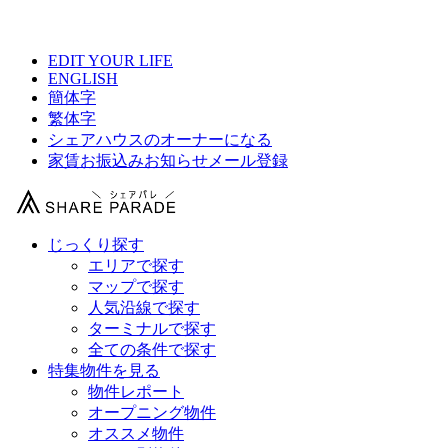
【 家具付きのお部屋有りシェアハウス総合サイト 】
EDIT YOUR LIFE
ENGLISH
簡体字
繁体字
シェアハウスのオーナーになる
家賃お振込みお知らせメール登録
じっくり探す
エリアで探す
マップで探す
人気沿線で探す
ターミナルで探す
全ての条件で探す
特集物件を見る
物件レポート
オープニング物件
オススメ物件