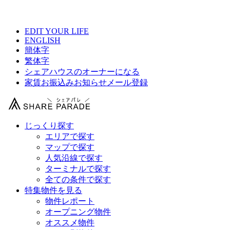
【 Fortuna市川の物件情報 】
EDIT YOUR LIFE
ENGLISH
簡体字
繁体字
シェアハウスのオーナーになる
家賃お振込みお知らせメール登録
じっくり探す
エリアで探す
マップで探す
人気沿線で探す
ターミナルで探す
全ての条件で探す
特集物件を見る
物件レポート
オープニング物件
オススメ物件