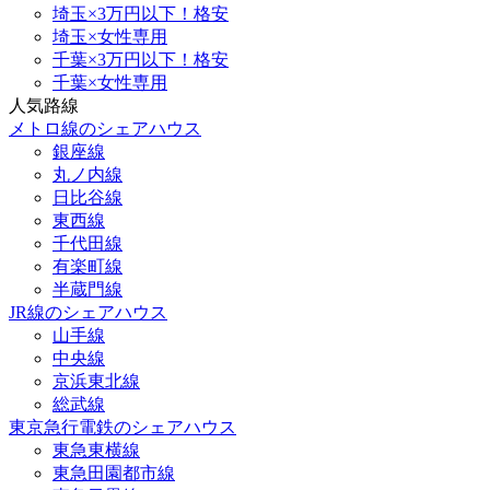
埼玉×3万円以下！格安
埼玉×女性専用
千葉×3万円以下！格安
千葉×女性専用
人気路線
メトロ線のシェアハウス
銀座線
丸ノ内線
日比谷線
東西線
千代田線
有楽町線
半蔵門線
JR線のシェアハウス
山手線
中央線
京浜東北線
総武線
東京急行電鉄のシェアハウス
東急東横線
東急田園都市線