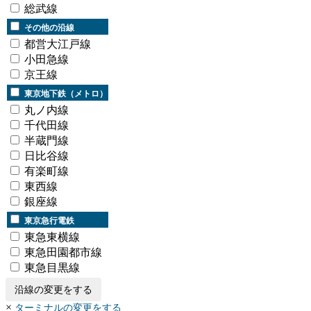
総武線
その他の沿線
都営大江戸線
小田急線
京王線
東京地下鉄（メトロ）
丸ノ内線
千代田線
半蔵門線
日比谷線
有楽町線
東西線
銀座線
東京急行電鉄
東急東横線
東急田園都市線
東急目黒線
沿線の変更をする
×
ターミナルの変更をする