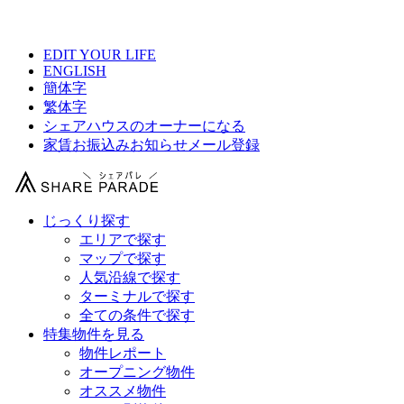
【 大手町駅より10分以内の駅シェアハウス総合サイト 】
EDIT YOUR LIFE
ENGLISH
簡体字
繁体字
シェアハウスのオーナーになる
家賃お振込みお知らせメール登録
じっくり探す
エリアで探す
マップで探す
人気沿線で探す
ターミナルで探す
全ての条件で探す
特集物件を見る
物件レポート
オープニング物件
オススメ物件