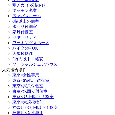
駅チカ（5分以内）
キッチン充実
広々バスルーム
6帖以上の個室
水回り付個室
家具付個室
セキュリティ
ワーキングスペース
バイクor車OK
大規模物件
3万円以下！格安
ソーシャルシェアハウス
人気複合条件
東京×女性専用
東京×6畳以上の個室
東京×家具付個室
東京×水回り付個室
東京×3万円以下！格安
東京×大規模物件
神奈川×3万円以下！格安
神奈川×女性専用