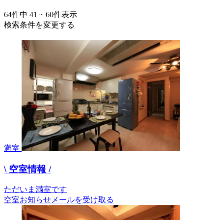
64
件中
41 ~ 60
件表示
検索条件を変更する
満室
\ 空室情報 /
ただいま満室です
空室お知らせメールを受け取る