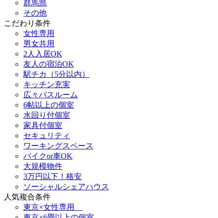
群馬県
その他
こだわり条件
女性専用
男女共用
2人入居OK
友人の宿泊OK
駅チカ（5分以内）
キッチン充実
広々バスルーム
6帖以上の個室
水回り付個室
家具付個室
セキュリティ
ワーキングスペース
バイクor車OK
大規模物件
3万円以下！格安
ソーシャルシェアハウス
人気複合条件
東京×女性専用
東京×6畳以上の個室