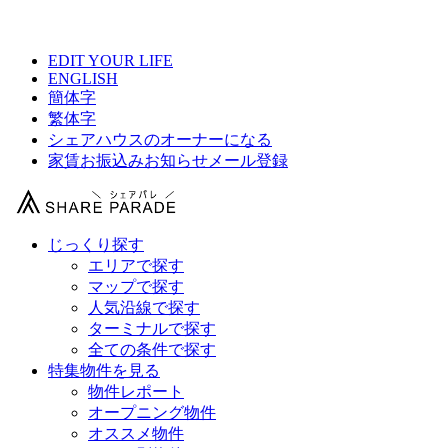
【 永田町駅より30分以内の駅シェアハウス総合サイト 】
EDIT YOUR LIFE
ENGLISH
簡体字
繁体字
シェアハウスのオーナーになる
家賃お振込みお知らせメール登録
じっくり探す
エリアで探す
マップで探す
人気沿線で探す
ターミナルで探す
全ての条件で探す
特集物件を見る
物件レポート
オープニング物件
オススメ物件