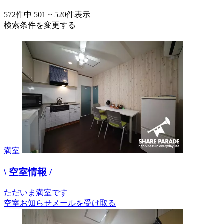
572
件中
501 ~ 520
件表示
検索条件を変更する
満室
\ 空室情報 /
ただいま満室です
空室お知らせメールを受け取る