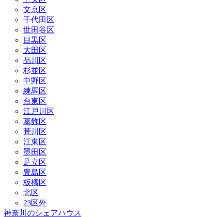
文京区
千代田区
世田谷区
目黒区
大田区
品川区
杉並区
中野区
練馬区
台東区
江戸川区
葛飾区
荒川区
江東区
墨田区
足立区
豊島区
板橋区
北区
23区外
神奈川のシェアハウス