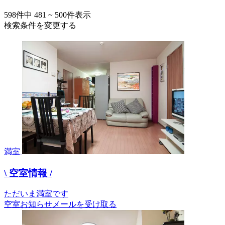
598
件中
481 ~ 500
件表示
検索条件を変更する
満室
\ 空室情報 /
ただいま満室です
空室お知らせメールを受け取る