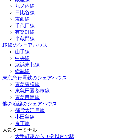
丸ノ内線
日比谷線
東西線
千代田線
有楽町線
半蔵門線
JR線のシェアハウス
山手線
中央線
京浜東北線
総武線
東京急行電鉄のシェアハウス
東急東横線
東急田園都市線
東急目黒線
他の沿線のシェアハウス
都営大江戸線
小田急線
京王線
人気ターミナル
大手町駅から10分以内の駅