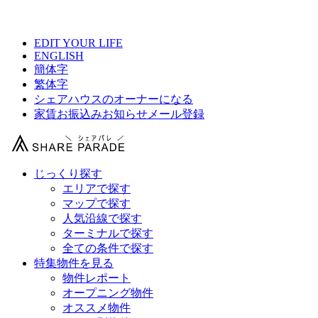
【 飯田橋駅より30分以内の駅シェアハウス総合サイト 】
EDIT YOUR LIFE
ENGLISH
簡体字
繁体字
シェアハウスのオーナーになる
家賃お振込みお知らせメール登録
じっくり探す
エリアで探す
マップで探す
人気沿線で探す
ターミナルで探す
全ての条件で探す
特集物件を見る
物件レポート
オープニング物件
オススメ物件