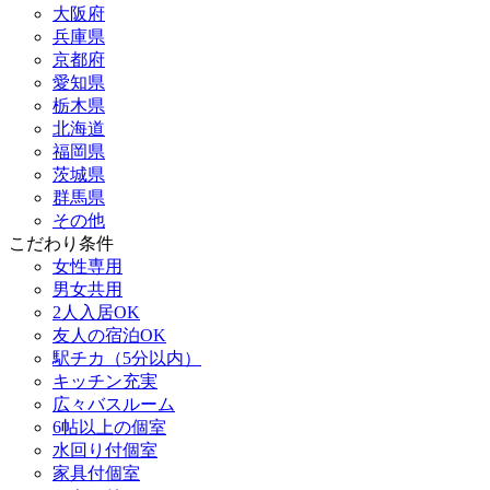
大阪府
兵庫県
京都府
愛知県
栃木県
北海道
福岡県
茨城県
群馬県
その他
こだわり条件
女性専用
男女共用
2人入居OK
友人の宿泊OK
駅チカ（5分以内）
キッチン充実
広々バスルーム
6帖以上の個室
水回り付個室
家具付個室