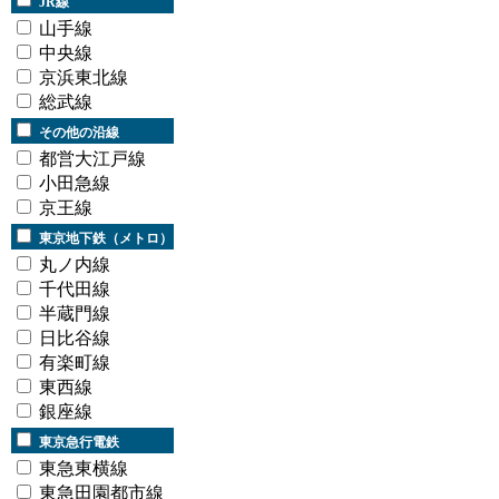
JR線
山手線
中央線
京浜東北線
総武線
その他の沿線
都営大江戸線
小田急線
京王線
東京地下鉄（メトロ）
丸ノ内線
千代田線
半蔵門線
日比谷線
有楽町線
東西線
銀座線
東京急行電鉄
東急東横線
東急田園都市線