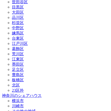
世田谷区
目黒区
大田区
品川区
杉並区
中野区
練馬区
台東区
江戸川区
葛飾区
荒川区
江東区
墨田区
足立区
豊島区
板橋区
北区
23区外
神奈川のシェアハウス
横浜市
川崎市