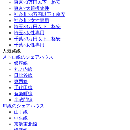
東京×3万円以下！格安
東京×大規模物件
神奈川×3万円以下！格安
神奈川×女性専用
埼玉×3万円以下！格安
埼玉×女性専用
千葉×3万円以下！格安
千葉×女性専用
人気路線
メトロ線のシェアハウス
銀座線
丸ノ内線
日比谷線
東西線
千代田線
有楽町線
半蔵門線
JR線のシェアハウス
山手線
中央線
京浜東北線