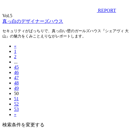
REPORT
Vol.5
真っ白のデザイナーズハウス
セキュリティがばっちりで、真っ白い壁のガールズハウス『シェアヴィ 大
山』の魅力をくみことえりながレポートします。
«
1
2
...
45
46
47
48
49
50
51
52
53
»
検索条件を変更する