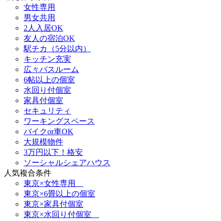
女性専用
男女共用
2人入居OK
友人の宿泊OK
駅チカ（5分以内）
キッチン充実
広々バスルーム
6帖以上の個室
水回り付個室
家具付個室
セキュリティ
ワーキングスペース
バイクor車OK
大規模物件
3万円以下！格安
ソーシャルシェアハウス
人気複合条件
東京×女性専用
東京×6畳以上の個室
東京×家具付個室
東京×水回り付個室