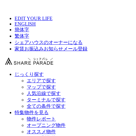
【 家具付きのお部屋有りシェアハウス総合サイト 】
EDIT YOUR LIFE
ENGLISH
簡体字
繁体字
シェアハウスのオーナーになる
家賃お振込みお知らせメール登録
じっくり探す
エリアで探す
マップで探す
人気沿線で探す
ターミナルで探す
全ての条件で探す
特集物件を見る
物件レポート
オープニング物件
オススメ物件