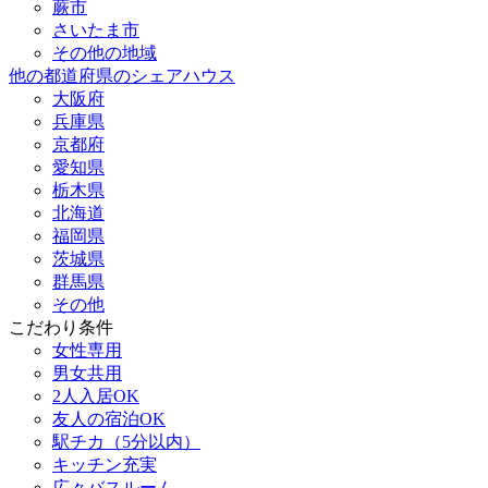
蕨市
さいたま市
その他の地域
他の都道府県のシェアハウス
大阪府
兵庫県
京都府
愛知県
栃木県
北海道
福岡県
茨城県
群馬県
その他
こだわり条件
女性専用
男女共用
2人入居OK
友人の宿泊OK
駅チカ（5分以内）
キッチン充実
広々バスルーム