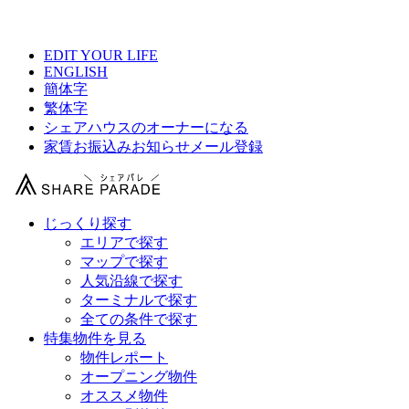
【 赤羽・北千住・日暮里シェアハウス総合サイト 】
EDIT YOUR LIFE
ENGLISH
簡体字
繁体字
シェアハウスのオーナーになる
家賃お振込みお知らせメール登録
じっくり探す
エリアで探す
マップで探す
人気沿線で探す
ターミナルで探す
全ての条件で探す
特集物件を見る
物件レポート
オープニング物件
オススメ物件