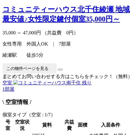
コミュニティーハウス北千住綾瀬
地域
最安値♪女性限定鍵付個室35,000円～
35,000 ～ 47,000円
（共益費 0円）
女性専用 外国人OK | 7部屋
綾瀬駅 徒歩5分
この物件ページを見る
まとめてお問い合わせする方はこちらをチェック！（無料）
空室
残り
1
部屋
\ 空室情報 /
個室タイプ
（空室 : 1/7）
号
空室状
共益
賃料
面積
入居条件
室
況
費