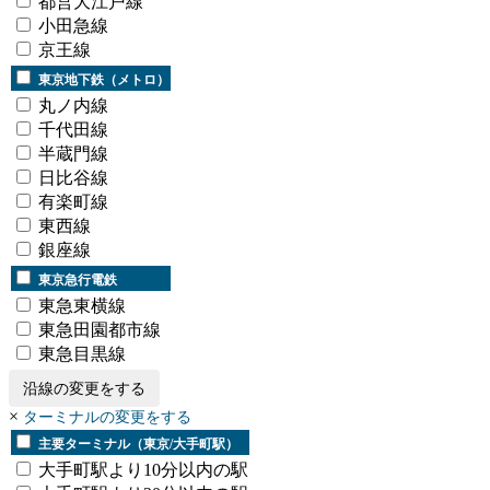
都営大江戸線
小田急線
京王線
東京地下鉄（メトロ）
丸ノ内線
千代田線
半蔵門線
日比谷線
有楽町線
東西線
銀座線
東京急行電鉄
東急東横線
東急田園都市線
東急目黒線
沿線の変更をする
×
ターミナルの変更をする
主要ターミナル（東京/大手町駅）
大手町駅より10分以内の駅