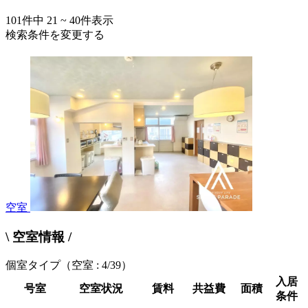
101
件中
21 ~ 40
件表示
検索条件を変更する
空室
\ 空室情報 /
個室タイプ
（空室 : 4/39）
入居
号室
空室状況
賃料
共益費
面積
条件