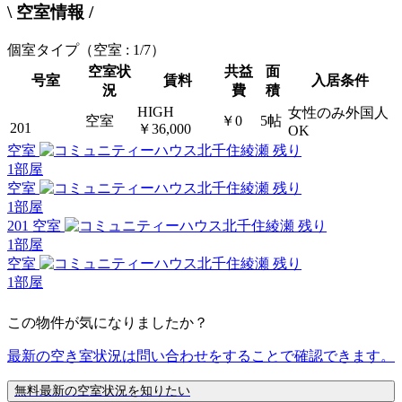
\ 空室情報 /
個室タイプ
（空室 : 1/7）
空室状
共益
面
号室
賃料
入居条件
況
費
積
HIGH
女性のみ外国人
空室
￥0
5帖
201
￥36,000
OK
空室
残り
1
部屋
空室
残り
1
部屋
201 空室
残り
1
部屋
空室
残り
1
部屋
この物件が気になりましたか？
最新の空き室状況は
問い合わせ
をすることで確認できます。
無料
最新の空室状況を知りたい