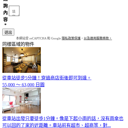
詢
內
容
*
送出
本網站受 reCAPTCHA 和 Google
隱私政策保護
，
以及適用服務條款。
同樣區域的物件
從車站徒步5分鐘！穿過商店街後即可到達。
55,000 ～ 63,000 日圓
從車站出發只要徒歩1分鐘。像是下起小雨的話，沒有雨傘也
可以回的了家的近距離。車站前有超市、超商等，對...