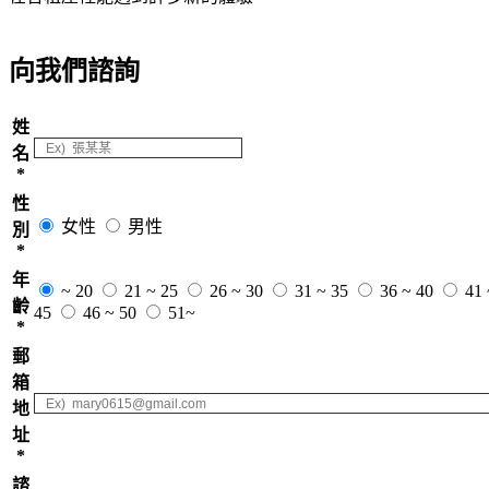
向我們諮詢
姓
名
*
性
女性
男性
別
*
年
~ 20
21 ~ 25
26 ~ 30
31 ~ 35
36 ~ 40
41 
齡
45
46 ~ 50
51~
*
郵
箱
地
址
*
諮