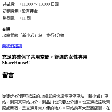
:
共益費
11,000 ～ 13,000 日圓
:
初期費用
没有押金
:
房間數
11 間
交通
JR總武線「新小岩」站 步行4分鐘
向我們諮詢
充足的確保了共用空間，舒適的女性專用
ShareHouse!!
留言
從徒步4分即可抵達的JR總武線快速電車停車站「新小岩」車
站，到東京車站14分，到品川也只要22分鐘。也直通抵達秋葉
原或新宿，是交通非常方便的地方。車站前有大型商店街，在