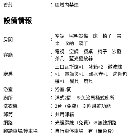
香菸
：
區域内禁煙
設備情報
空調 照明設備 床 椅子 書
房間
：
桌 收納 鏡子
電視 空調 餐桌 椅子 沙發
客廳
：
茶几 藍光播放器
三口瓦斯爐×1 冰箱×2 微波爐
廚房
：
×1 電飯煲×1 熱水壺×1 烤麵包
機×1 餐具 廚具
浴室
：
浴室2間
廁所
：
洋式2間 ※免治馬桶式廁所
洗衣機
：
2台（免費） ※附烘乾功能
郵筒
：
共用郵箱
網路
：
光纖纜線（免費）※無線網路
腳踏車場/停車場
：
自行車停車場 有（無免費）